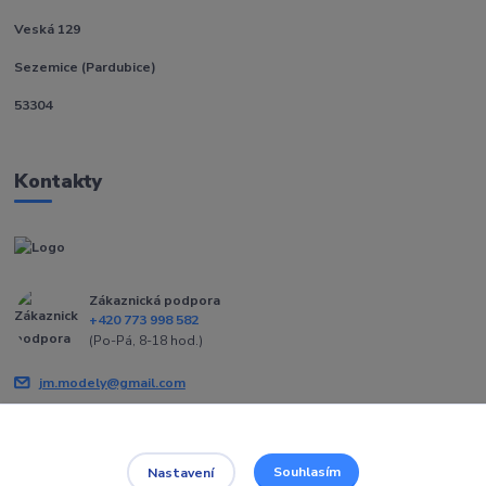
Veská 129
Sezemice (Pardubice)
53304
Kontakty
Zákaznická podpora
+420 773 998 582
(Po-Pá, 8-18 hod.)
jm.modely@gmail.com
Souhlasím
Nastavení