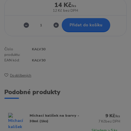
14 Kč
/
ks
12 Kč
bez DPH
Přidat do košíku
Číslo
KALV30
produktu:
EAN kód:
KALV30
Do oblíbených
Podobné produkty
9 Kč
Míchací kalíšek na barvy -
/
ks
30ml (1ks)
7 Kč
bez DPH
Skladem > 5 ks