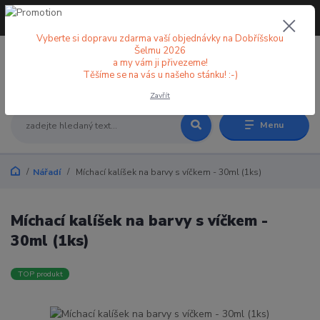
+420 773 998 582
CZK
(Po-Pá, 8-18 hod.)
Vyberte si dopravu zdarma vaší objednávky na Dobříšskou
Šelmu 2026
a my vám ji přivezeme!
0
0 Kč
Těšíme se na vás u našeho stánku! :-)
Zavřít
Menu
Nářadí
Míchací kalíšek na barvy s víčkem - 30ml (1ks)
Míchací kalíšek na barvy s víčkem -
30ml (1ks)
TOP produkt