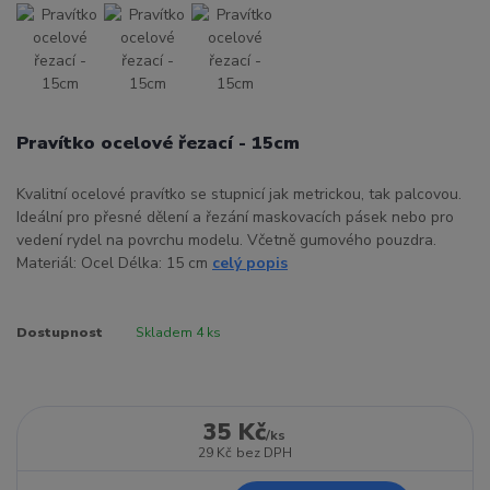
Pravítko ocelové řezací - 15cm
Kvalitní ocelové pravítko se stupnicí jak metrickou, tak palcovou.
Ideální pro přesné dělení a řezání maskovacích pásek nebo pro
vedení rydel na povrchu modelu. Včetně gumového pouzdra.
Materiál: Ocel Délka: 15 cm
celý popis
Dostupnost
Skladem 4 ks
35 Kč
/
ks
29 Kč
bez DPH