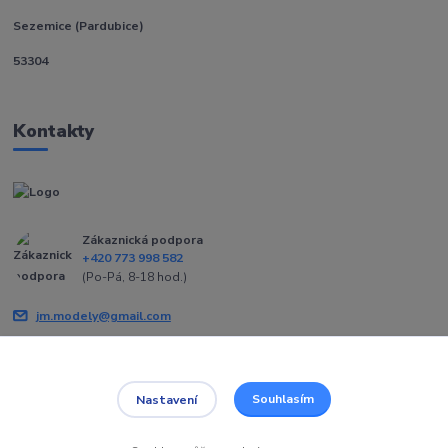
Sezemice (Pardubice)
53304
Kontakty
Zákaznická podpora
+420 773 998 582
(Po-Pá, 8-18 hod.)
jm.modely@gmail.com
Souhlasím
Nastavení