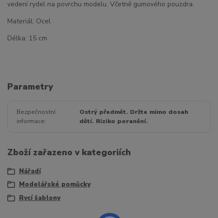
vedení rydel na povrchu modelu. Včetně gumového pouzdra.
Materiál: Ocel
Délka: 15 cm
Parametry
Bezpečnostní
Ostrý předmět. Držte mimo dosah
informace
dětí. Riziko poranění.
Zboží zařazeno v kategoriích
Nářadí
Modelářské pomůcky
Rycí šablony