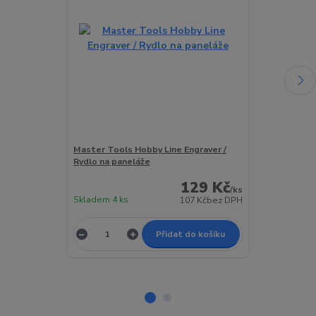
Master Tools Hobby Line Engraver /
Tamiya Scriber
Rydlo na paneláže
129 Kč
/
ks
Skladem 4 ks
Skladem 1 ks
107 Kč
bez DPH
Přidat do košíku