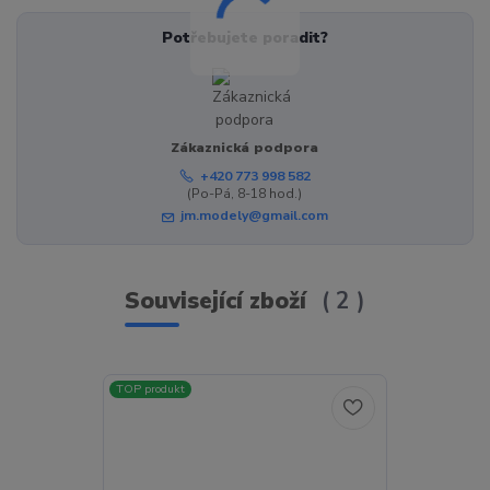
Potřebujete poradit?
Zákaznická podpora
+420 773 998 582
(Po-Pá, 8-18 hod.)
jm.modely@gmail.com
Související zboží
2
TOP produkt
TOP produkt