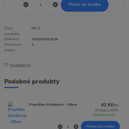
Přidat do košíku
Číslo
PR-2
produktu:
EAN kód:
7563295412536
Hmotnost
3
plastu:
Do oblíbených
Podobné produkty
42 Kč
Pravítko hliníkové - 30cm
/
ks
35 Kč
bez DPH
Skladem 4 ks
Přidat do košíku