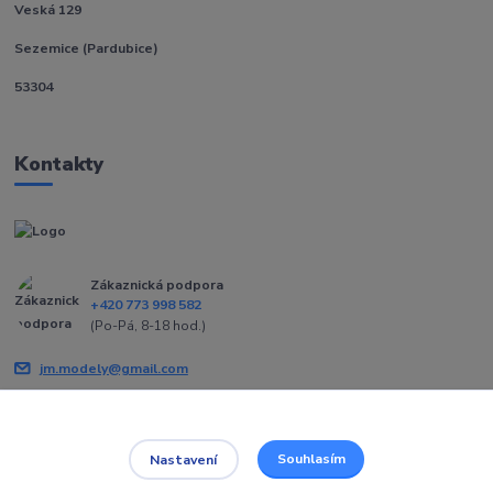
Veská 129
Sezemice (Pardubice)
53304
Kontakty
Zákaznická podpora
+420 773 998 582
(Po-Pá, 8-18 hod.)
jm.modely@gmail.com
Souhlasím
Nastavení