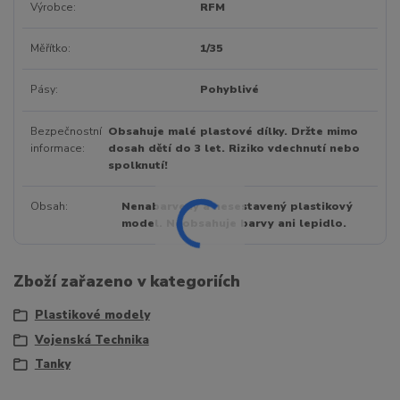
Výrobce
RFM
Měřítko
1/35
Pásy
Pohyblivé
Bezpečnostní
Obsahuje malé plastové dílky. Držte mimo
informace
dosah dětí do 3 let. Riziko vdechnutí nebo
spolknutí!
Obsah
Nenabarvený a nesestavený plastikový
model. Neobsahuje barvy ani lepidlo.
Zboží zařazeno v kategoriích
Plastikové modely
Vojenská Technika
Tanky