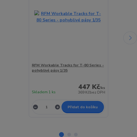
RFM Workable Tracks for T-80 Series -
Trumpeter Wor
pohyblivé pásy 1/35
80 MBT - pohy
447 Kč
/
ks
Skladem 1 ks
Skladem 1 ks
369 Kč
bez DPH
Přidat do košíku