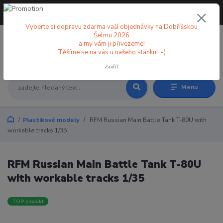
+420 773 998 582
CZK
(Po-Pá, 8-18 hod.)
Vyberte si dopravu zdarma vaší objednávky na Dobříšskou
Šelmu 2026
a my vám ji přivezeme!
0
0 Kč
Těšíme se na vás u našeho stánku! :-)
Zavřít
Menu
Plastikové modely
RFM Russian Main Battle Tank T-80U with
workable tracks 1/35
RFM Russian Main Battle Tank T-80U
with workable tracks 1/35
TOP produkt