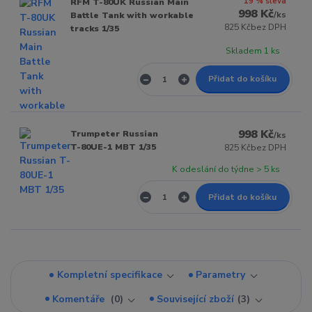
19 % sleva
RFM T-80UK Russian Main
998 Kč
/
ks
Battle Tank with workable
825 Kč
bez DPH
tracks 1/35
Skladem 1 ks
Přidat do košíku
998 Kč
Trumpeter Russian
/
ks
T-80UE-1 MBT 1/35
825 Kč
bez DPH
K odeslání do týdne > 5 ks
Přidat do košíku
Kompletní specifikace
Parametry
Komentáře
0
Související zboží
3