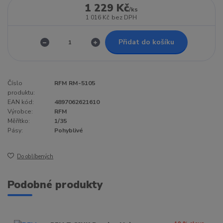
1 229 Kč
/
ks
1 016 Kč
bez DPH
Přidat do košíku
Číslo
RFM RM-5105
produktu:
EAN kód:
4897062621610
Výrobce:
RFM
Měřítko:
1/35
Pásy:
Pohyblivé
Do oblíbených
Podobné produkty