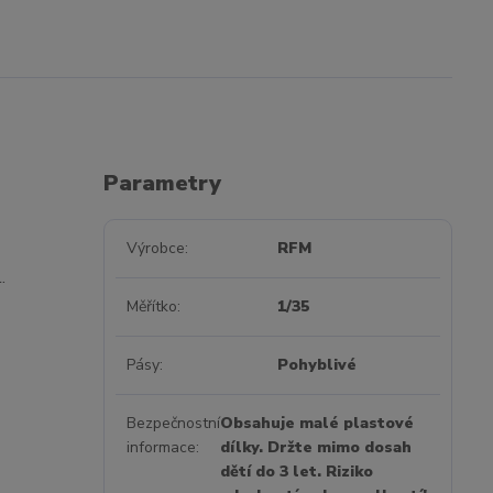
Parametry
Výrobce
RFM
.
Měřítko
1/35
Pásy
Pohyblivé
Bezpečnostní
Obsahuje malé plastové
informace
dílky. Držte mimo dosah
dětí do 3 let. Riziko