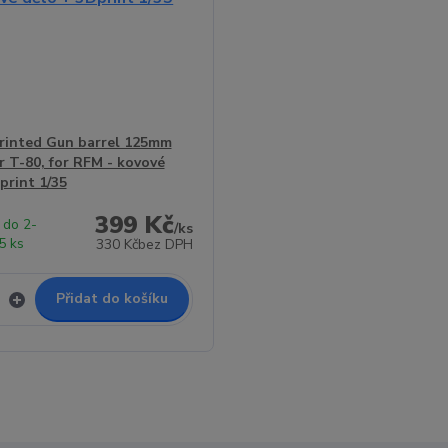
rinted Gun barrel 125mm
r T-80, for RFM - kovové
print 1/35
399 Kč
 do 2-
/
ks
5 ks
330 Kč
bez DPH
Přidat do košíku