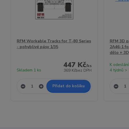
RFM Workable Tracks for T-80 Series
RFM 3D p
- pohyblivé pásy 1/35
2A46-1 fo
dělo + 3D
447 Kč
K odeslání
/
ks
Skladem 1 ks
4 týdnů > 
369 Kč
bez DPH
Přidat do košíku