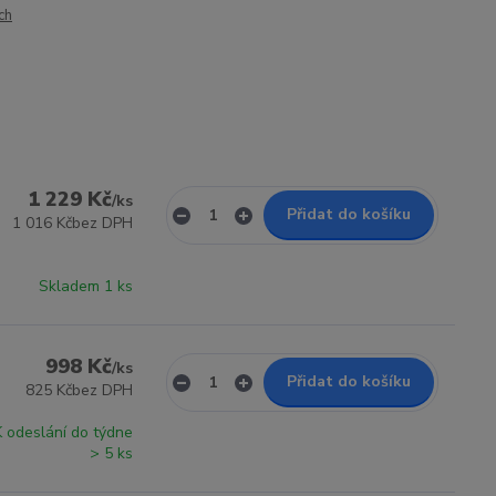
ch
1 229 Kč
/
ks
Přidat do košíku
1 016 Kč
bez DPH
Skladem 1 ks
998 Kč
/
ks
Přidat do košíku
825 Kč
bez DPH
K odeslání do týdne
> 5 ks