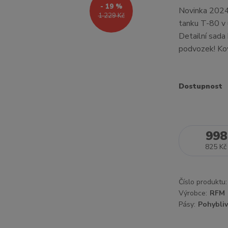
- 19 %
Novinka 2024!
1 229 Kč
tanku T-80 v 
Detailní sada
podvozek! Ko
Dostupnost
998
825 Kč
Číslo produktu:
Výrobce:
RFM
Pásy:
Pohybli