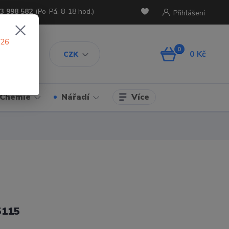
3 998 582
(Po-Pá, 8-18 hod.)
Přihlášení
026
0
0 Kč
CZK
Více
Chemie
Nářadí
5115