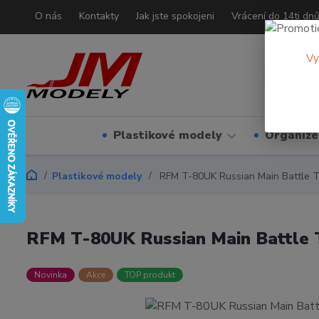
O nás
Kontakty
Jak jste spokojeni
Vrácení do 14ti dn
Vy
Plastikové modely
Organizé
Plastikové modely
RFM T-80UK Russian Main Battle T
RFM T-80UK Russian Main Battle T
Novinka
Akce
TOP produkt