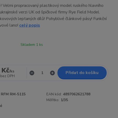
 Velmi propracovaný plastikový model ruského hlavního
ukrajinské verzi UK od špičkové firmy Rye Field Model.
 kovových leptaných dílů! Pohyblivé článkové pásy! Funkční
vové lano!
celý popis
Skladem 1 ks
 Kč
/
ks
Přidat do košíku
bez DPH
RFM RM-5115
EAN kód:
4897062621788
Měřítko:
1/35
vé