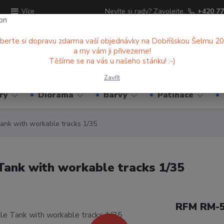
ů
Nevíte si rady? Zavolejte.
+420 77
Více
berte si dopravu zdarma vaší objednávky na Dobříšskou Šelmu 2
a my vám ji přivezeme!
Hledat
Těšíme se na vás u našeho stánku! :-)
Zavřít
ry
Diorama
Barvy
Patinace
ank with workable tracks 1/35
ank with workable tracks 1/35
RFM RM-