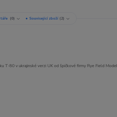
táře
0
Související zboží
2
u T-80 v ukrajinské verzi UK od špičkové firmy Rye Field Model