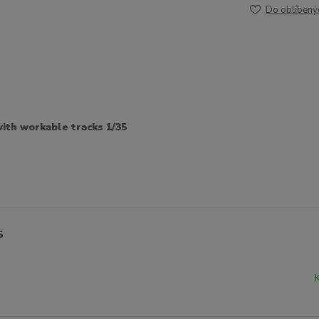
Do oblíbený
ith workable tracks 1/35
5