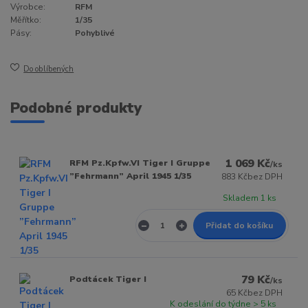
Výrobce:
RFM
Měřítko:
1/35
Pásy:
Pohyblivé
Do oblíbených
Podobné produkty
1 069 Kč
RFM Pz.Kpfw.VI Tiger I Gruppe
/
ks
”Fehrmann” April 1945 1/35
883 Kč
bez DPH
Skladem 1 ks
Přidat do košíku
79 Kč
Podtácek Tiger I
/
ks
65 Kč
bez DPH
K odeslání do týdne > 5 ks