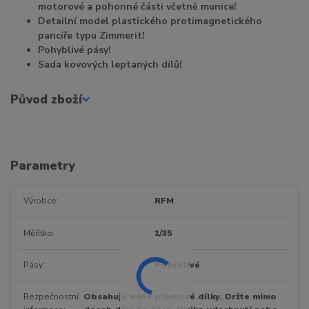
motorové a pohonné části včetně munice!
Detailní model plastického protimagnetického
pancíře typu Zimmerit!
Pohyblivé pásy!
Sada kovových leptaných dílů!
Původ zboží
Parametry
Výrobce
RFM
Měřítko
1/35
Pásy
Pohyblivé
Bezpečnostní
Obsahuje malé plastové dílky. Držte mimo