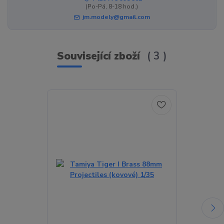
(Po-Pá, 8-18 hod.)
jm.modely@gmail.com
Související zboží
3
TOP produkt
Akce
Novinka