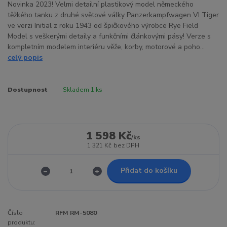
Novinka 2023! Velmi detailní plastikový model německého
těžkého tanku z druhé světové války Panzerkampfwagen VI Tiger
ve verzi Initial z roku 1943 od špičkového výrobce Rye Field
Model s veškerými detaily a funkčními článkovými pásy! Verze s
kompletním modelem interiéru věže, korby, motorové a poho...
celý popis
Dostupnost
Skladem 1 ks
1 598 Kč
/
ks
1 321 Kč
bez DPH
Přidat do košíku
Číslo
RFM RM-5080
produktu: