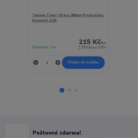
Tamiya Tiger I Brass 88mm Projectiles
RFM Upgrade 
(kovové) 1/35
5100 Tiger I M
215 Kč
/
ks
Skladem 1 ks
Skladem 1 ks
178 Kč
bez DPH
Přidat do košíku
Poštovné zdarma!