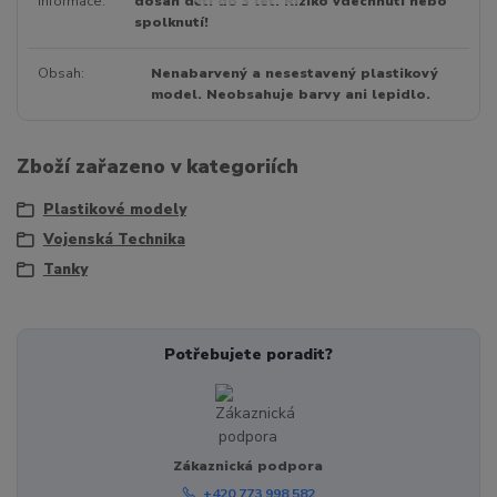
informace
dosah dětí do 3 let. Riziko vdechnutí nebo
spolknutí!
Obsah
Nenabarvený a nesestavený plastikový
model. Neobsahuje barvy ani lepidlo.
Zboží zařazeno v kategoriích
Plastikové modely
Vojenská Technika
Tanky
Potřebujete poradit?
Zákaznická podpora
+420 773 998 582