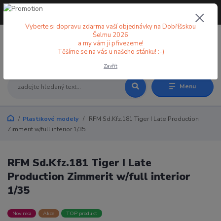
+420 773 998 582
CZK
(Po-Pá, 8-18 hod.)
Vyberte si dopravu zdarma vaší objednávky na Dobříšskou
Šelmu 2026
a my vám ji přivezeme!
0
0 Kč
Těšíme se na vás u našeho stánku! :-)
Zavřít
Menu
Plastikové modely
RFM Sd.Kfz.181 Tiger I Late Production
Zimmerit w/full interior 1/35
RFM Sd.Kfz.181 Tiger I Late
Production Zimmerit w/full interior
1/35
Novinka
Akce
TOP produkt