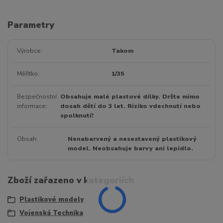
Parametry
Výrobce
Takom
Měřítko
1/35
Bezpečnostní
Obsahuje malé plastové dílky. Držte mimo
informace
dosah dětí do 3 let. Riziko vdechnutí nebo
spolknutí!
Obsah
Nenabarvený a nesestavený plastikový
model. Neobsahuje barvy ani lepidlo.
Zboží zařazeno v kategoriích
Plastikové modely
Vojenská Technika