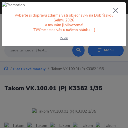
+420 773 998 582
CZK
(Po-Pá, 8-18 hod.)
Vyberte si dopravu zdarma vaší objednávky na Dobříšskou
Šelmu 2026
a my vám ji přivezeme!
0
0 Kč
Těšíme se na vás u našeho stánku! :-)
Zavřít
Menu
Plastikové modely
Takom VK.100.01 (P) K3382 1/35
Takom VK.100.01 (P) K3382 1/35