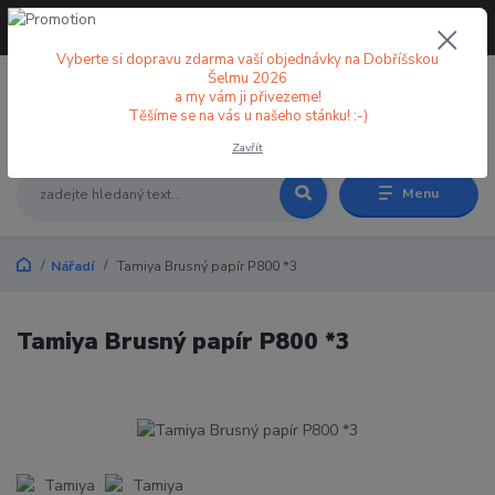
+420 773 998 582
CZK
(Po-Pá, 8-18 hod.)
Vyberte si dopravu zdarma vaší objednávky na Dobříšskou
Šelmu 2026
a my vám ji přivezeme!
0
0 Kč
Těšíme se na vás u našeho stánku! :-)
Zavřít
Menu
Nářadí
Tamiya Brusný papír P800 *3
Tamiya Brusný papír P800 *3