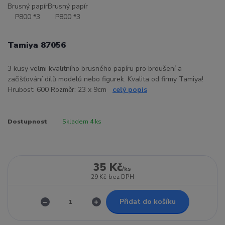
Tamiya 87056
3 kusy velmi kvalitního brusného papíru pro broušení a
začišťování dílů modelů nebo figurek. Kvalita od firmy Tamiya!
Hrubost: 600 Rozměr: 23 x 9cm
celý popis
Dostupnost
Skladem 4 ks
35 Kč
/
ks
29 Kč
bez DPH
Přidat do košíku