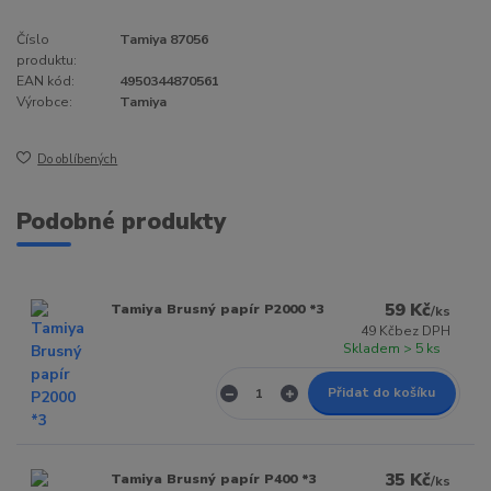
Číslo
Tamiya 87056
produktu:
EAN kód:
4950344870561
Výrobce:
Tamiya
Do oblíbených
Podobné produkty
59 Kč
Tamiya Brusný papír P2000 *3
/
ks
49 Kč
bez DPH
Skladem > 5 ks
Přidat do košíku
35 Kč
Tamiya Brusný papír P400 *3
/
ks