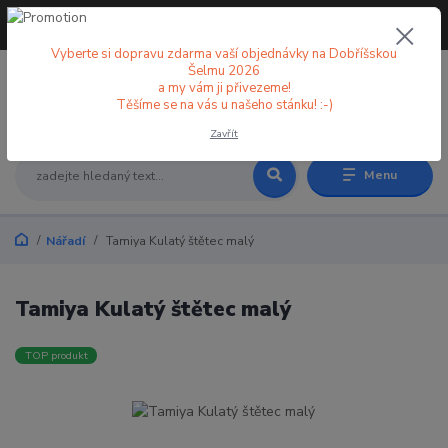
+420 773 998 582
CZK
(Po-Pá, 8-18 hod.)
Vyberte si dopravu zdarma vaší objednávky na Dobříšskou
Šelmu 2026
a my vám ji přivezeme!
0
0 Kč
Těšíme se na vás u našeho stánku! :-)
Zavřít
Menu
Nářadí
Tamiya Kulatý štětec malý
Tamiya Kulatý štětec malý
TOP produkt