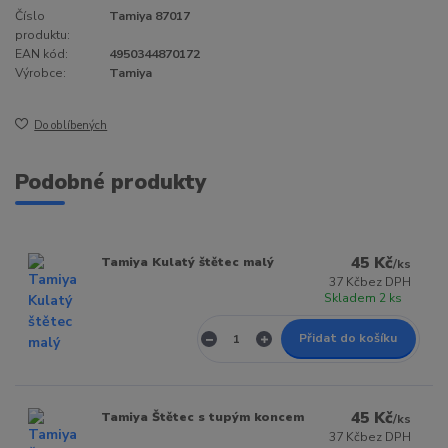
Číslo
Tamiya 87017
produktu:
EAN kód:
4950344870172
Výrobce:
Tamiya
Do oblíbených
Podobné produkty
45 Kč
Tamiya Kulatý štětec malý
/
ks
37 Kč
bez DPH
Skladem 2 ks
Přidat do košíku
45 Kč
Tamiya Štětec s tupým koncem
/
ks
37 Kč
bez DPH