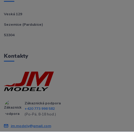
Veská 129
Sezemice (Pardubice)
53304
Kontakty
Zákaznická podpora
+420 773 998 582
(Po-Pá, 8-18 hod.)
jm.modely@gmail.com