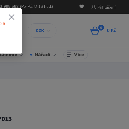
3 998 582
(Po-Pá, 8-18 hod.)
Přihlášení
026
0
0 Kč
CZK
Více
Chemie
Nářadí
7013