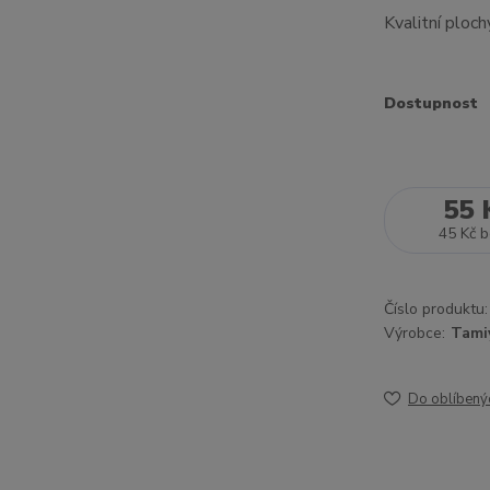
Kvalitní ploc
Dostupnost
55 
45 Kč
b
Číslo produktu:
Výrobce:
Tami
Do oblíbený