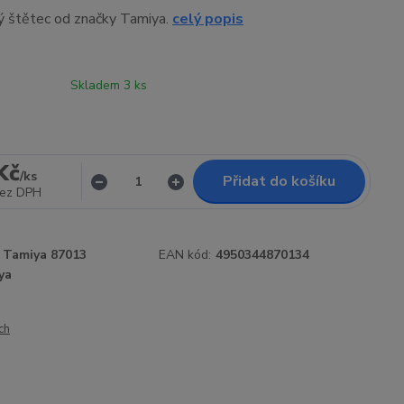
hý štětec od značky Tamiya.
celý popis
Skladem 3 ks
Kč
/
ks
Přidat do košíku
ez DPH
Tamiya 87013
EAN kód:
4950344870134
ya
ch