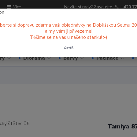
ů
Nevíte si rady? Zavolejte.
+420 77
Více
berte si dopravu zdarma vaší objednávky na Dobříšskou Šelmu 2
a my vám ji přivezeme!
Hledat
Těšíme se na vás u našeho stánku! :-)
Zavřít
ry
Diorama
Barvy
Patinace
Tamiya 8