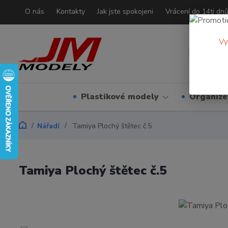
O nás
Kontakty
Jak jste spokojeni
Vrácení do 14ti dn
Vy
Plastikové modely
Organizé
Nářadí
Tamiya Plochý štětec č.5
Tamiya Plochý štětec č.5