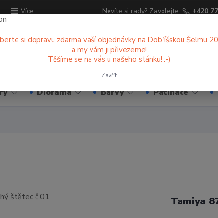
ů
Nevíte si rady? Zavolejte.
+420 77
Více
berte si dopravu zdarma vaší objednávky na Dobříšskou Šelmu 2
a my vám ji přivezeme!
Hledat
Těšíme se na vás u našeho stánku! :-)
Zavřít
ry
Diorama
Barvy
Patinace
Tamiya 8