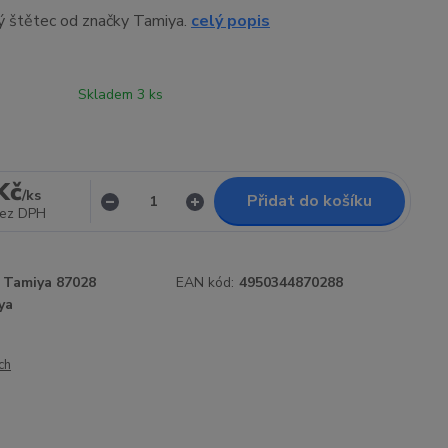
hý štětec od značky Tamiya.
celý popis
Skladem 3 ks
Kč
/
ks
Přidat do košíku
ez DPH
Tamiya 87028
EAN kód:
4950344870288
ya
ch