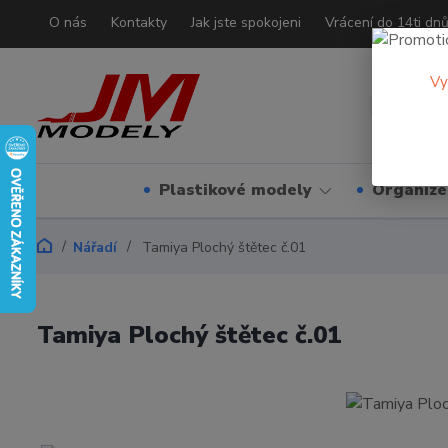
O nás
Kontakty
Jak jste spokojeni
Vrácení do 14ti dn
Vy
Plastikové modely
Organizé
Nářadí
Tamiya Plochý štětec č.01
Tamiya Plochý štětec č.01