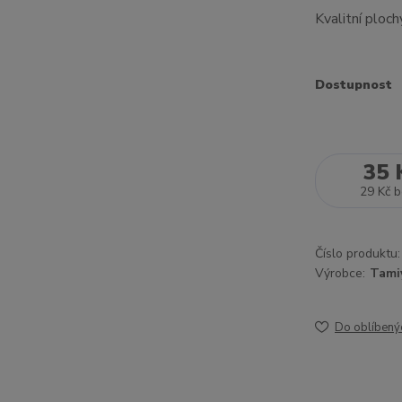
Kvalitní ploc
Dostupnost
35 
29 Kč
b
Číslo produktu:
Výrobce:
Tami
Do oblíbený