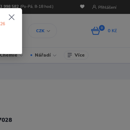
3 998 582
(Po-Pá, 8-18 hod.)
Přihlášení
026
0
0 Kč
CZK
Více
Chemie
Nářadí
7028