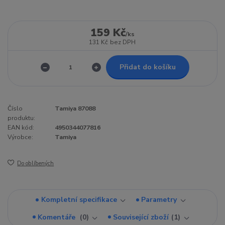
159 Kč
/
ks
131 Kč
bez DPH
Přidat do košíku
Číslo
Tamiya 87088
produktu:
EAN kód:
4950344077816
Výrobce:
Tamiya
Do oblíbených
Kompletní specifikace
Parametry
Komentáře
0
Související zboží
1