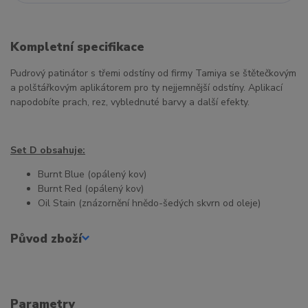
Kompletní specifikace
Pudrový patinátor s třemi odstíny od firmy Tamiya se štětečkovým
a polštářkovým aplikátorem pro ty nejjemnější odstíny. Aplikací
napodobíte prach, rez, vyblednuté barvy a další efekty.
Set D obsahuje:
Burnt Blue (opálený kov)
Burnt Red (opálený kov)
Oil Stain (znázornění hnědo-šedých skvrn od oleje)
Původ zboží
Parametry