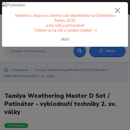
+420 773 998 582
CZK
(Po-Pá, 8-18 hod.)
Vyberte si dopravu zdarma vaší objednávky na Dobříšskou
Šelmu 2026
a my vám ji přivezeme!
0
0 Kč
Těšíme se na vás u našeho stánku! :-)
Zavřít
Menu
Patinace
Tamiya Weathering Master D Set / Patinátor -
vyblednutí techniky 2. sv. války
Tamiya Weathering Master D Set /
Patinátor - vyblednutí techniky 2. sv.
války
TOP produkt