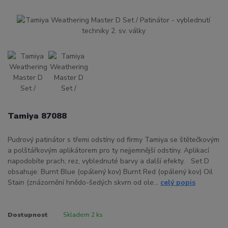
Tamiya 87088
Pudrový patinátor s třemi odstíny od firmy Tamiya se štětečkovým
a polštářkovým aplikátorem pro ty nejjemnější odstíny. Aplikací
napodobíte prach, rez, vyblednuté barvy a další efekty. Set D
obsahuje: Burnt Blue (opálený kov) Burnt Red (opálený kov) Oil
Stain (znázornění hnědo-šedých skvrn od ole...
celý popis
Dostupnost
Skladem 2 ks