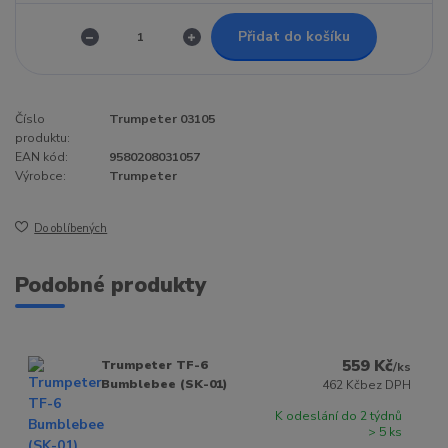
Přidat do košíku
Číslo
Trumpeter 03105
produktu:
EAN kód:
9580208031057
Výrobce:
Trumpeter
Do oblíbených
Podobné produkty
559 Kč
Trumpeter TF-6
/
ks
Bumblebee (SK-01)
462 Kč
bez DPH
K odeslání do 2 týdnů
> 5 ks