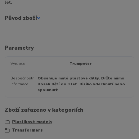
let.
Původ zboží
Parametry
Výrobce
Trumpeter
Bezpečnostní
Obsahuje malé plastové dílky. Držte mimo
informace
dosah dětí do 3 let. Riziko vdechnutí nebo
spolknutí!
Zboží zařazeno v kategoriích
Plastikové modely
Transformers