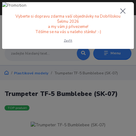
+420 773 998 582
CZK
(Po-Pá, 8-18 hod.)
Vyberte si dopravu zdarma vaší objednávky na Dobříšskou
Šelmu 2026
a my vám ji přivezeme!
0
0 Kč
Těšíme se na vás u našeho stánku! :-)
Zavřít
Menu
Plastikové modely
Trumpeter TF-5 Bumblebee (SK-07)
Trumpeter TF-5 Bumblebee (SK-07)
TOP produkt