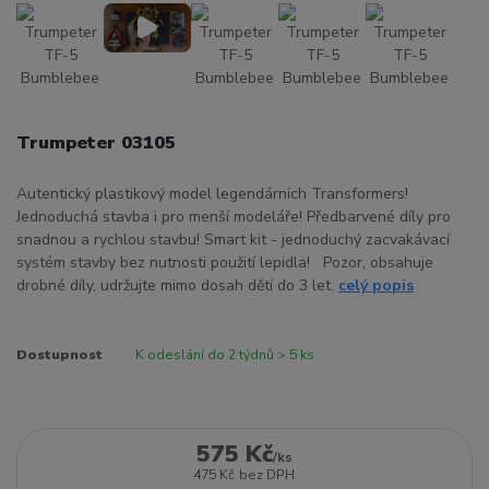
Trumpeter 03105
Autentický plastikový model legendárních Transformers!
Jednoduchá stavba i pro menší modeláře! Předbarvené díly pro
snadnou a rychlou stavbu! Smart kit - jednoduchý zacvakávací
systém stavby bez nutnosti použití lepidla! Pozor, obsahuje
drobné díly, udržujte mimo dosah dětí do 3 let.
celý popis
Dostupnost
K odeslání do 2 týdnů > 5 ks
575 Kč
/
ks
475 Kč
bez DPH