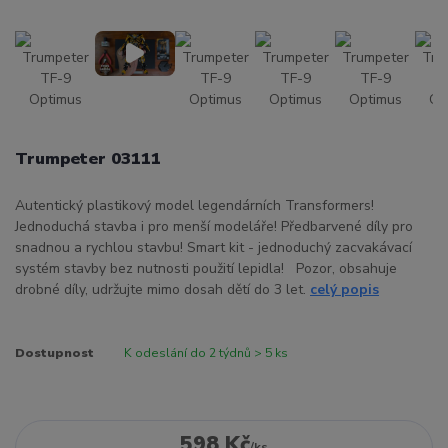
Trumpeter 03111
Autentický plastikový model legendárních Transformers!
Jednoduchá stavba i pro menší modeláře! Předbarvené díly pro
snadnou a rychlou stavbu! Smart kit - jednoduchý zacvakávací
systém stavby bez nutnosti použití lepidla! Pozor, obsahuje
drobné díly, udržujte mimo dosah dětí do 3 let.
celý popis
Dostupnost
K odeslání do 2 týdnů > 5 ks
598 Kč
/
ks