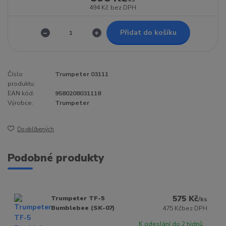
494 Kč
bez DPH
Přidat do košíku
Číslo
Trumpeter 03111
produktu:
EAN kód:
9580208031118
Výrobce:
Trumpeter
Do oblíbených
Podobné produkty
575 Kč
Trumpeter TF-5
/
ks
Bumblebee (SK-07)
475 Kč
bez DPH
K odeslání do 2 týdnů