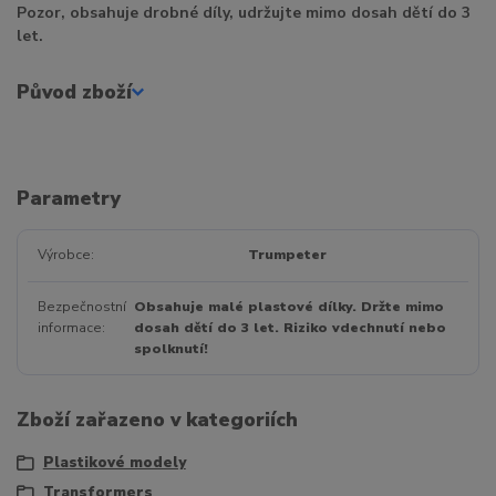
Pozor, obsahuje drobné díly, udržujte mimo dosah dětí do 3
let.
Původ zboží
Parametry
Výrobce
Trumpeter
Bezpečnostní
Obsahuje malé plastové dílky. Držte mimo
informace
dosah dětí do 3 let. Riziko vdechnutí nebo
spolknutí!
Zboží zařazeno v kategoriích
Plastikové modely
Transformers