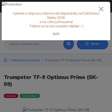
+420 773 998 582
CZK
(Po-Pá, 8-18 hod.)
Vyberte si dopravu zdarma vaší objednávky na Dobříšskou
Šelmu 2026
a my vám ji přivezeme!
0
0 Kč
Těšíme se na vás u našeho stánku! :-)
Zavřít
Menu
Plastikové modely
Trumpeter TF-9 Optimus Prime (SK-09)
Trumpeter TF-9 Optimus Prime (SK-
09)
Novinka
TOP produkt