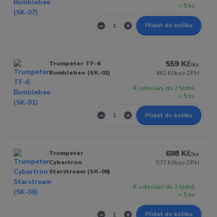
> 5 ks
Přidat do košíku
559 Kč
Trumpeter TF-6
/
ks
Bumblebee (SK-01)
462 Kč
bez DPH
K odeslání do 2 týdnů
> 5 ks
Přidat do košíku
698 Kč
Trumpeter
/
ks
Cybertron
577 Kč
bez DPH
Starstream (SK-08)
K odeslání do 2 týdnů
> 5 ks
Přidat do košíku