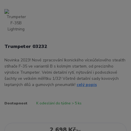
Trumpeter 03232
Novinka 2023! Nové zpracování Ikonického víceúčelového stealth
stíhače F-35 ve variantě B s kolmým startem, od precizního
výrobce Trumpeter. Velmi detailní rytí, nýtování i podvozkové
šachty ve velkém měřítku 1/32! Včetně detailní sady kovových
leptaných dílů a gumových pneumatik!
celý popis
Dostupnost
K odeslání do týdne > 5 ks
2 698 Kč
/
ks