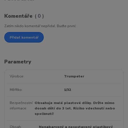
Komentáře
0
Zatím nikdo komentář nepřidal. Buďte první.
Přidat komentář
Parametry
Výrobce
Trumpeter
Měřítko
1/32
Bezpečnostní
Obsahuje malé plastové dílky. Držte mimo
informace
dosah dětí do 3 let. Riziko vdechnutí nebo
spolknutí!
Obsah
Nenabarvený a nesestavený plastikový