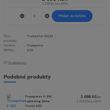
2 230 Kč
bez DPH
Přidat do košíku
Číslo
Trumpeter 03232
produktu:
Výrobce:
Trumpeter
Měřítko:
1/32
Do oblíbených
Podobné produkty
2 698 Kč
Trumpeter F-35C
/
ks
Lightning (New
2 230 Kč
bez DPH
Tool!) 1/32