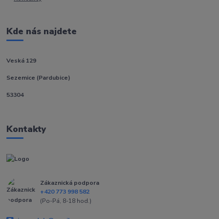
Kde nás najdete
Veská 129
Sezemice (Pardubice)
53304
Kontakty
Zákaznická podpora
+420 773 998 582
(Po-Pá, 8-18 hod.)