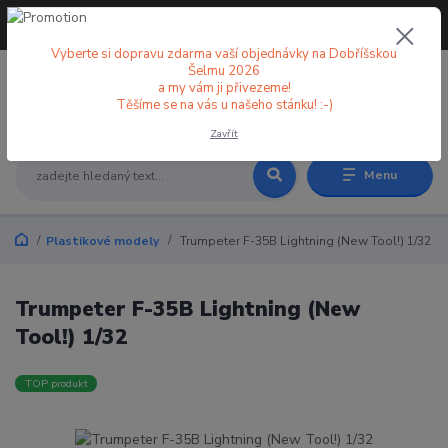
+420 773 998 582
CZK
(Po-Pá, 8-18 hod.)
Vyberte si dopravu zdarma vaší objednávky na Dobříšskou
Šelmu 2026
a my vám ji přivezeme!
0
0 Kč
Těšíme se na vás u našeho stánku! :-)
Zavřít
Menu
Plastikové modely
Trumpeter F-35B Lightning (New Tool!) 1/32
Trumpeter F-35B Lightning (New
Tool!) 1/32
TOP produkt