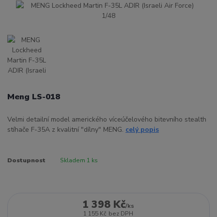
Meng LS-018
Velmi detailní model amerického víceúčelového bitevního stealth
stíhače F-35A z kvalitní "dílny" MENG.
celý popis
Dostupnost
Skladem 1 ks
1 398 Kč
/
ks
1 155 Kč
bez DPH