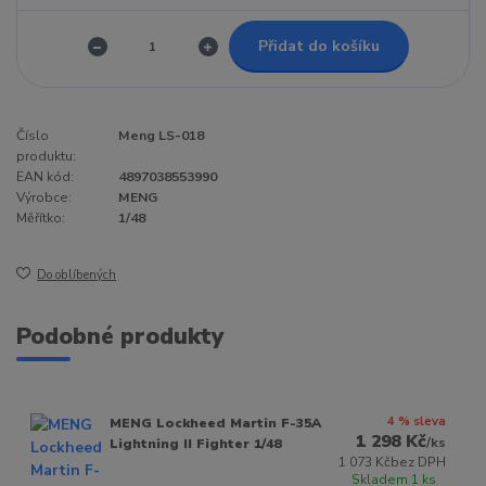
Přidat do košíku
Číslo
Meng LS-018
produktu:
EAN kód:
4897038553990
Výrobce:
MENG
Měřítko:
1/48
Do oblíbených
Podobné produkty
4 % sleva
MENG Lockheed Martin F-35A
1 298 Kč
/
ks
Lightning II Fighter 1/48
1 073 Kč
bez DPH
Skladem 1 ks