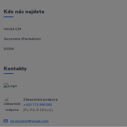
Kde nás najdete
Veská 129
Sezemice (Pardubice)
53304
Kontakty
Zákaznická podpora
+420 773 998 582
(Po-Pá, 8-18 hod.)
jm.modely@gmail.com