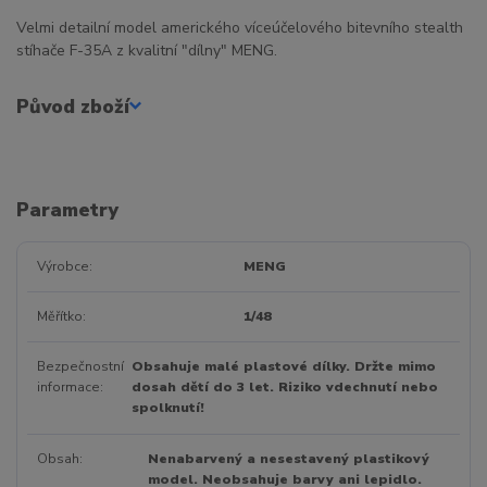
Velmi detailní model amerického víceúčelového bitevního stealth
stíhače F-35A z kvalitní "dílny" MENG.
Původ zboží
Parametry
Výrobce
MENG
Měřítko
1/48
Bezpečnostní
Obsahuje malé plastové dílky. Držte mimo
informace
dosah dětí do 3 let. Riziko vdechnutí nebo
spolknutí!
Obsah
Nenabarvený a nesestavený plastikový
model. Neobsahuje barvy ani lepidlo.