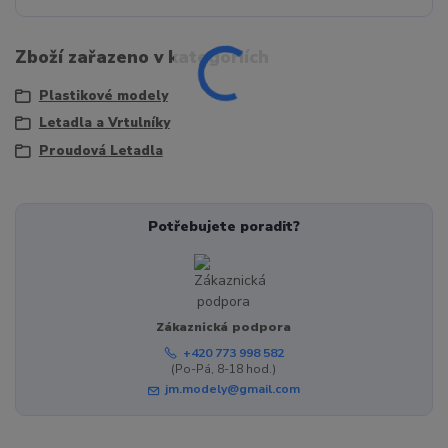
Zboží zařazeno v kategoriích
Plastikové modely
Letadla a Vrtulníky
Proudová Letadla
Potřebujete poradit?
Zákaznická podpora
+420 773 998 582
(Po-Pá, 8-18 hod.)
jm.modely@gmail.com