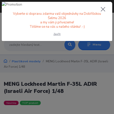
+420 773 998 582
CZK
(Po-Pá, 8-18 hod.)
Vyberte si dopravu zdarma vaší objednávky na Dobříšskou
Šelmu 2026
a my vám ji přivezeme!
0
0 Kč
Těšíme se na vás u našeho stánku! :-)
Zavřít
Menu
Plastikové modely
MENG Lockheed Martin F-35L ADIR (Israeli
Air Force) 1/48
MENG Lockheed Martin F-35L ADIR
(Israeli Air Force) 1/48
Novinka
TOP produkt