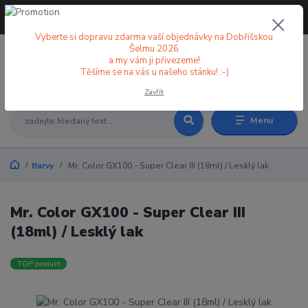
+420 773 998 582
CZK
(Po-Pá, 8-18 hod.)
Vyberte si dopravu zdarma vaší objednávky na Dobříšskou
Šelmu 2026
a my vám ji přivezeme!
0
0 Kč
Těšíme se na vás u našeho stánku! :-)
Zavřít
Menu
Barvy
Mr. Color GX100 - Super Clear III (18ml) / Lesklý lak
Mr. Color GX100 - Super Clear III
(18ml) / Lesklý lak
TOP produkt