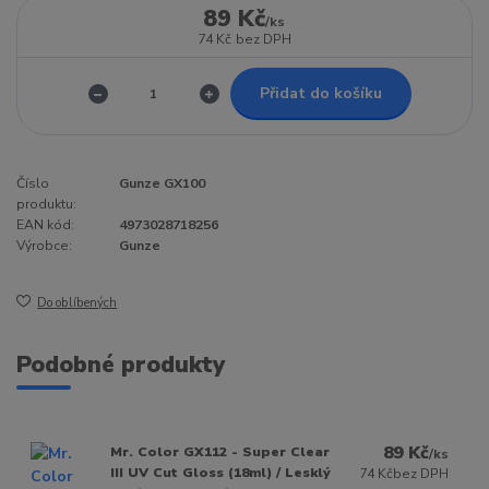
89 Kč
/
ks
74 Kč
bez DPH
Přidat do košíku
Číslo
Gunze GX100
produktu:
EAN kód:
4973028718256
Výrobce:
Gunze
Do oblíbených
Podobné produkty
89 Kč
Mr. Color GX112 - Super Clear
/
ks
III UV Cut Gloss (18ml) / Lesklý
74 Kč
bez DPH