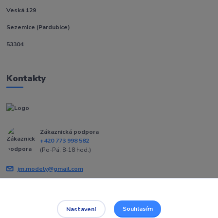
Veská 129
Sezemice (Pardubice)
53304
Kontakty
Zákaznická podpora
+420 773 998 582
(Po-Pá, 8-18 hod.)
jm.modely@gmail.com
Souhlasím
Nastavení