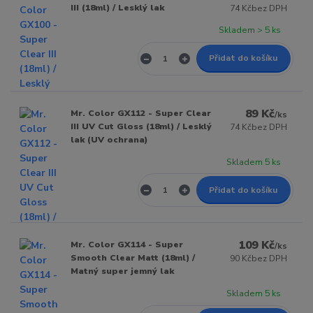
III (18ml) / Lesklý lak
74 Kč
bez DPH
Skladem > 5 ks
Přidat do košíku
89 Kč
Mr. Color GX112 - Super Clear
/
ks
III UV Cut Gloss (18ml) / Lesklý
74 Kč
bez DPH
lak (UV ochrana)
Skladem 5 ks
Přidat do košíku
109 Kč
Mr. Color GX114 - Super
/
ks
Smooth Clear Matt (18ml) /
90 Kč
bez DPH
Matný super jemný lak
Skladem 5 ks