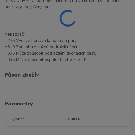
Barvy řady Mr.Color nelze míchat s barvami, ředidly a dalšími
přípravky řady Acrysion.
Nebezpečí
H225 Vysoce hořlavá kapalina a páry
H319 Způsobuje vážné podráždění očí.
H335 Může způsobit podráždění dýchacích cest.
H336 Může způsobit ospalost nebo závratě.
Původ zboží
Parametry
Výrobce
Gunze