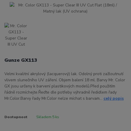
Gunze GX113
Velmi kvalitní akrylový (lacquerový) lak. Odolný proti zažloutnutí
vlivem slunečního UV záření. Objem balení 18 ml. Barvy Mr. Color
GX jsou určeny k barvení plastikových modelů.Před použitím
řádně rozmíchejte.Řeďte dle potřeby výhradně ředidlem řady
Mr.Color.Barvy řady Mr.Color nelze míchat s barvam...
celý popis
Dostupnost
Skladem 5 ks