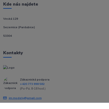
Kde nás najdete
Veská 129
Sezemice (Pardubice)
53304
Kontakty
Zákaznická podpora
+420 773 998 582
(Po-Pá, 8-18 hod.)
jm.modely@gmail.com