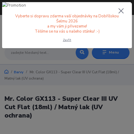
+420 773 998 582
CZK
(Po-Pá, 8-18 hod.)
Vyberte si dopravu zdarma vaší objednávky na Dobříšskou
Šelmu 2026
a my vám ji přivezeme!
0
0 Kč
Těšíme se na vás u našeho stánku! :-)
Zavřít
Menu
Barvy
Mr. Color GX113 - Super Clear III UV Cut Flat (18ml) /
Matný lak (UV ochrana)
Mr. Color GX113 - Super Clear III UV
Cut Flat (18ml) / Matný lak (UV
ochrana)