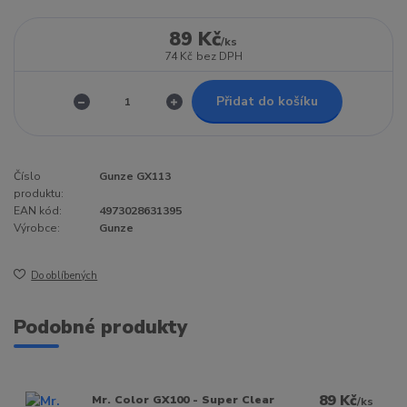
89 Kč
/
ks
74 Kč
bez DPH
Přidat do košíku
Číslo
Gunze GX113
produktu:
EAN kód:
4973028631395
Výrobce:
Gunze
Do oblíbených
Podobné produkty
89 Kč
Mr. Color GX100 - Super Clear
/
ks