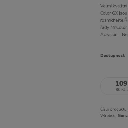
Velmi kvalitní
Color GX jsou
rozmíchejte.Ř
řady Mr.Color 
Acrysion. Ne
Dostupnost
109
90 Kč
Číslo produktu:
Výrobce:
Gunz