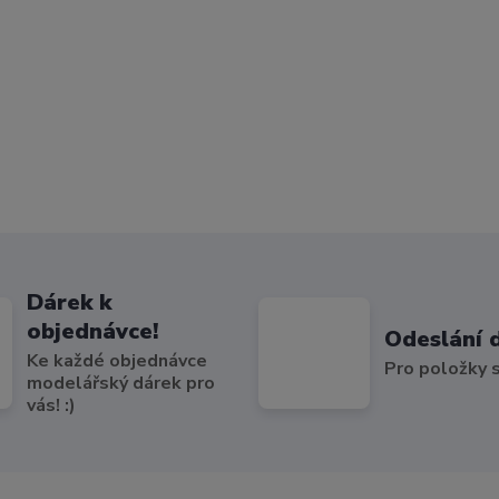
Dárek k
objednávce!
Odeslání 
Ke každé objednávce
Pro položky
modelářský dárek pro
vás! :)