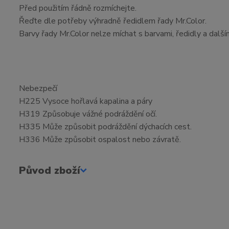
Před použitím řádně rozmíchejte.
Řeďte dle potřeby výhradně ředidlem řady Mr.Color.
Barvy řady Mr.Color nelze míchat s barvami, ředidly a další
Nebezpečí
H225 Vysoce hořlavá kapalina a páry
H319 Způsobuje vážné podráždění očí.
H335 Může způsobit podráždění dýchacích cest.
H336 Může způsobit ospalost nebo závratě.
Původ zboží