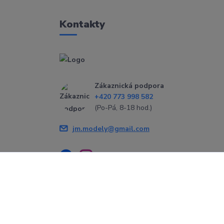
Kontakty
Zákaznická podpora
+420 773 998 582
(Po-Pá, 8-18 hod.)
jm.modely@gmail.com
Vytvořeno na
Eshop-rychle.cz