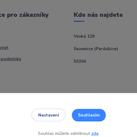
e pro zákazníky
Kde nás najdete
Veská 129
ovat
Sezemice (Pardubice)
 podmínky
53304
Souhlasím
Nastavení
Souhlas můžete odmítnout
zde
.