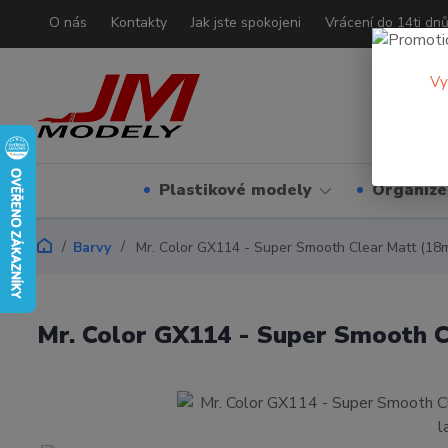
O nás
Kontakty
Jak jste spokojeni
Vrácení do 14ti dn
Vy
Plastikové modely
Organizé
Barvy
Mr. Color GX114 - Super Smooth Clear Matt (18ml
Mr. Color GX114 - Super Smooth C