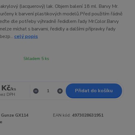
 akrylový (lacquerový) lak. Objem balení 18 ml. Barvy Mr.
 určeny k barvení plastikových modelů.Před použitím řádně
eďte dle potřeby výhradně ředidlem řady Mr.Color.Barvy
nelze míchat s barvami, ředidly a dalšími přípravky řady
bezp...
celý popis
Skladem 5 ks
 Kč
/
ks
Přidat do košíku
bez DPH
Gunze GX114
EAN kód:
4973028631951
e