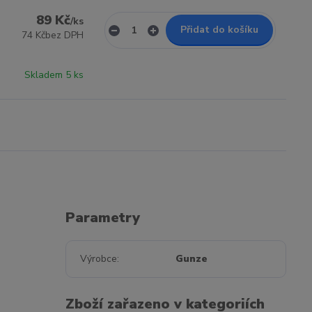
89 Kč
/
ks
Přidat do košíku
74 Kč
bez DPH
Skladem 5 ks
Parametry
Výrobce
Gunze
Zboží zařazeno v kategoriích