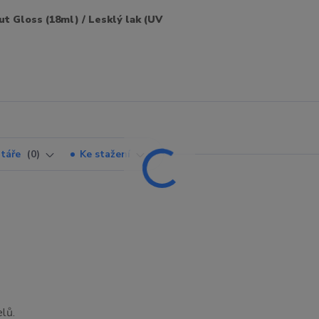
ut Gloss (18ml) / Lesklý lak (UV
táře
0
Ke stažení
lů.