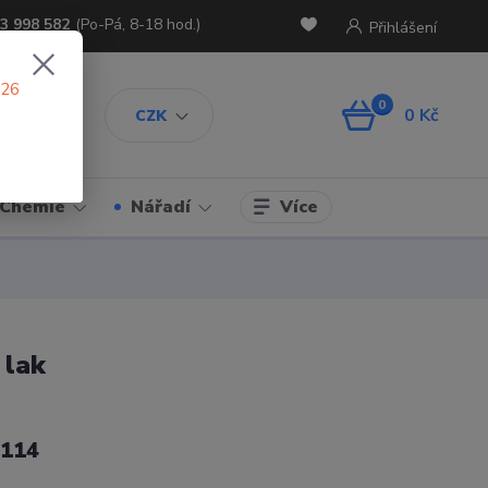
3 998 582
(Po-Pá, 8-18 hod.)
Přihlášení
026
0
0 Kč
CZK
Více
Chemie
Nářadí
 lak
114