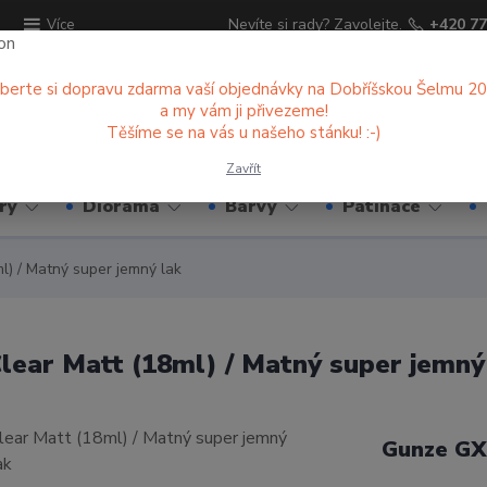
ů
Nevíte si rady? Zavolejte.
+420 77
Více
berte si dopravu zdarma vaší objednávky na Dobříšskou Šelmu 2
a my vám ji přivezeme!
Hledat
Těšíme se na vás u našeho stánku! :-)
Zavřít
ry
Diorama
Barvy
Patinace
) / Matný super jemný lak
lear Matt (18ml) / Matný super jemný
Gunze GX