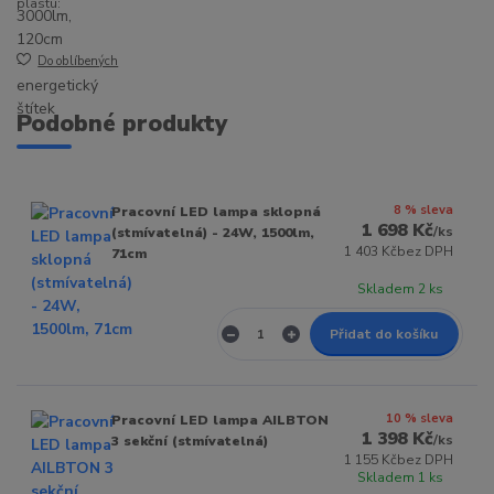
plastu:
Do oblíbených
Podobné produkty
8 % sleva
Pracovní LED lampa sklopná
1 698 Kč
/
ks
(stmívatelná) - 24W, 1500lm,
1 403 Kč
bez DPH
71cm
Skladem 2 ks
Přidat do košíku
10 % sleva
Pracovní LED lampa AILBTON
1 398 Kč
/
ks
3 sekční (stmívatelná)
1 155 Kč
bez DPH
Skladem 1 ks