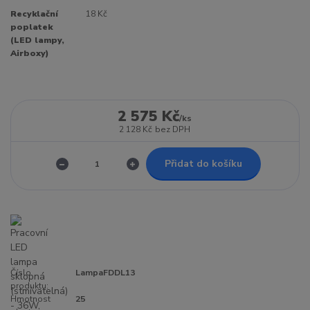
Recyklační
18 Kč
poplatek
(LED lampy,
Airboxy)
2 575 Kč
/
ks
2 128 Kč
bez DPH
Přidat do košíku
Číslo
LampaFDDL13
produktu:
Hmotnost
25