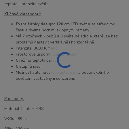
teplota i intenzita světla.
Klíčové vlastnosti:
Extra široký design: 120 cm
LED světla se středovou
částí a dvěma bočními sklopnými rameny.
Má 7 otočných kloubů a 3 světelné zdroje, které lze bez
problémů nastavit vertikálně i horizontálně.
Intenzita: 3000 lumenů.
Prostorově úsporný upínací design.
5 režimů teploty barvy.
5 stupňů jasu.
Možnost automatické regulace jasu podle okolního
osvětlení vestavěným senzorem.
Parametry:
Materiál: hliník + ABS
Výška: 89 cm
Šířka: 120 cm