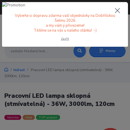
+420 773 998 582
CZK
(Po-Pá, 8-18 hod.)
Vyberte si dopravu zdarma vaší objednávky na Dobříšskou
Šelmu 2026
a my vám ji přivezeme!
0
0 Kč
Těšíme se na vás u našeho stánku! :-)
Zavřít
Menu
Nářadí
Pracovní LED lampa sklopná (stmívatelná) - 36W,
3000lm, 120cm
Pracovní LED lampa sklopná
(stmívatelná) - 36W, 3000lm, 120cm
Novinka
Akce
TOP produkt